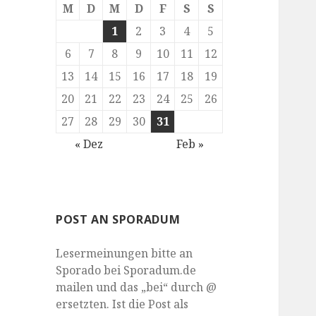
M
D
M
D
F
S
S
1
2
3
4
5
6
7
8
9
10
11
12
13
14
15
16
17
18
19
20
21
22
23
24
25
26
27
28
29
30
31
« Dez
Feb »
POST AN SPORADUM
Lesermeinungen bitte an
Sporado bei Sporadum.de
mailen und das „bei“ durch @
ersetzten. Ist die Post als