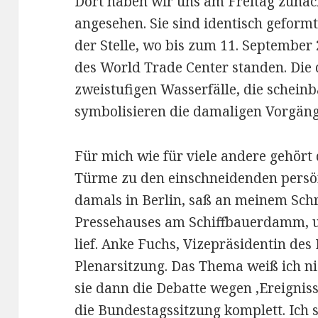
Dort haben wir uns am Freitag zunä
angesehen. Sie sind identisch geform
der Stelle, wo bis zum 11. September
des World Trade Center standen. Die
zweistufigen Wasserfälle, die scheinb
symbolisieren die damaligen Vorgäng
Für mich wie für viele andere gehö
Türme zu den einschneidenden persö
damals in Berlin, saß an meinem Schr
Pressehauses am Schiffbauerdamm, 
lief. Anke Fuchs, Vizepräsidentin des 
Plenarsitzung. Das Thema weiß ich ni
sie dann die Debatte wegen ‚Ereignis
die Bundestagssitzung komplett. Ich 