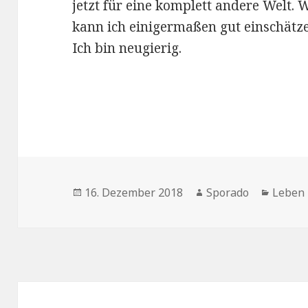
jetzt für eine komplett andere Welt. 
kann ich einigermaßen gut einschätzen
Ich bin neugierig.
Veröffentlicht
16. Dezember 2018
Autor
Sporado
Katego
Leben
am
Beitrags-