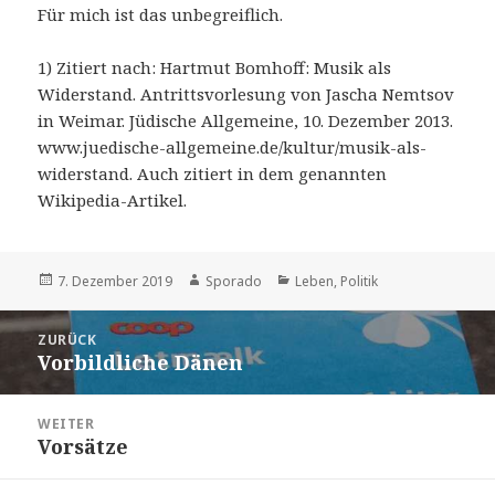
Für mich ist das unbegreiflich.
1) Zitiert nach: Hartmut Bomhoff: Musik als
Widerstand. Antrittsvorlesung von Jascha Nemtsov
in Weimar. Jüdische Allgemeine, 10. Dezember 2013.
www.juedische-allgemeine.de/kultur/musik-als-
widerstand. Auch zitiert in dem genannten
Wikipedia-Artikel.
Veröffentlicht
7. Dezember 2019
Autor
Sporado
Kategorien
Leben
,
Politik
am
Beitrags-
ZURÜCK
Navigation
Vorbildliche Dänen
Vorheriger
Beitrag:
WEITER
Vorsätze
Nächster
Beitrag: