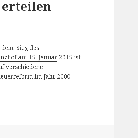
 erteilen
rdene
Sieg des
nzhof am 15. Januar
2015 ist
uf verschiedene
euerreform im Jahr 2000.
rhard Schröder einmal einen Rat erteilen wollte