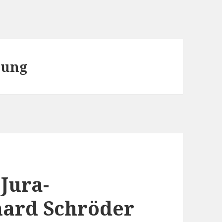
tung
Jura-
hard Schröder