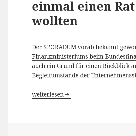
einmal einen Rat
wollten
Der SPORADUM vorab bekannt gewo
Finanzministeriums beim Bundesfina
auch ein Grund für einen Rückblick a
Begleitumstände der Unternehmensst
Wie 72 BWL- und Jura-Professoren Ge
weiterlesen