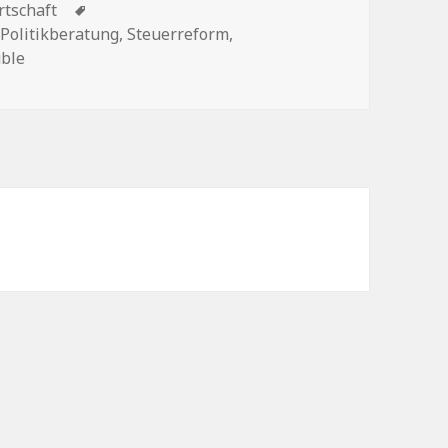
rtschaft
Schlagwörter
,
Politikberatung
,
Steuerreform
,
ble