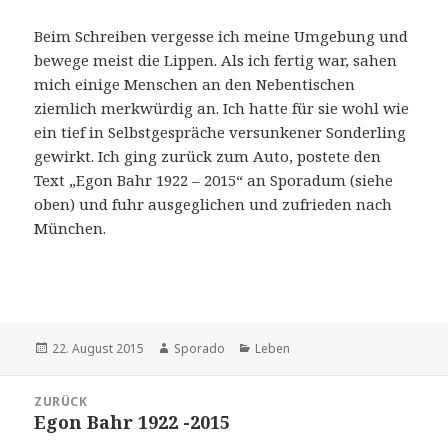
Beim Schreiben vergesse ich meine Umgebung und
bewege meist die Lippen. Als ich fertig war, sahen
mich einige Menschen an den Nebentischen
ziemlich merkwürdig an. Ich hatte für sie wohl wie
ein tief in Selbstgespräche versunkener Sonderling
gewirkt. Ich ging zurück zum Auto, postete den
Text „Egon Bahr 1922 – 2015“ an Sporadum (siehe
oben) und fuhr ausgeglichen und zufrieden nach
München.
Veröffentlicht
22. August 2015
Autor
Sporado
Kategorien
Leben
am
Beitrags-
ZURÜCK
Navigation
Egon Bahr 1922 -2015
Vorheriger
Beitrag: